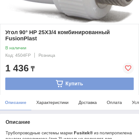
Угол 90° НР 25Х3/4 комбинированный
FusionPlast
В наличии
Код: 4504FP
Розница
1 436
₸
Купить
Описание
Характеристики
Доставка
Оплата
Усл
Описание
Трубопроводные системы марки
Fusitek®
из полипропилена
рандом сополимера (тип 3) идеально подходят для