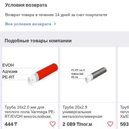
Условия возврата
Возврат товара в течение 14 дней за счет покупателя
Все условия возврата
Подобные товары компании
Труба 16x2.0 мм для
Труба 20x2.9
Труб
теплого пола Varmega PE-
универсальная
тепл
RT/EVOH многослойная,
металлополимерная
Xa/
цвет красный
Varmega Stabil PE-
цвет
444
2 089
593
₸
₸/пог.м
Xa/Al/PE-RT type II