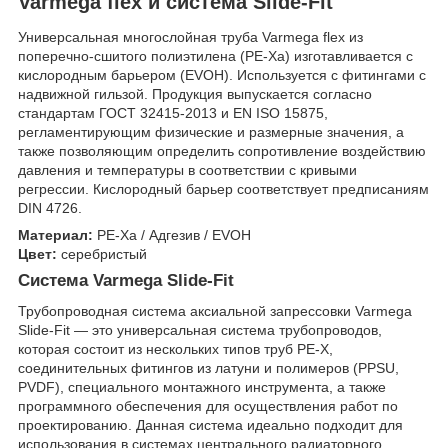
Varmega flex и система Slide-Fit
Универсальная многослойная труба Varmega flex из
поперечно-сшитого полиэтилена (PE-Xa) изготавливается с
кислородным барьером (EVOH). Используется с фитингами с
надвижной гильзой. Продукция выпускается согласно
стандартам ГОСТ 32415-2013 и EN ISO 15875,
регламентирующим физические и размерные значения, а
также позволяющим определить сопротивление воздействию
давления и температуры в соответствии с кривыми
регрессии. Кислородный барьер соответствует предписаниям
DIN 4726.
Материал:
PE-Xa / Адгезив / EVOH
Цвет:
серебристый
Система Varmega Slide-Fit
Трубопроводная система аксиальной запрессовки Varmega
Slide-Fit — это универсальная система трубопроводов,
которая состоит из нескольких типов труб PE-X,
соединительных фитингов из латуни и полимеров (PPSU,
PVDF), специального монтажного инструмента, а также
программного обеспечения для осуществления работ по
проектированию. Данная система идеально подходит для
использования в системах центрального радиаторного