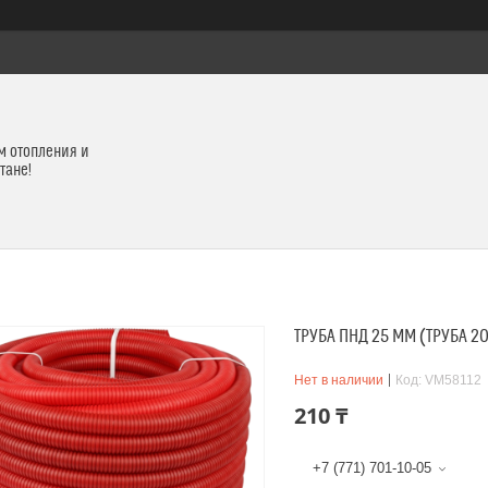
м отопления и
тане!
ТРУБА ПНД 25 ММ (ТРУБА 
Нет в наличии
Код:
VM58112
210 ₸
+7 (771) 701-10-05