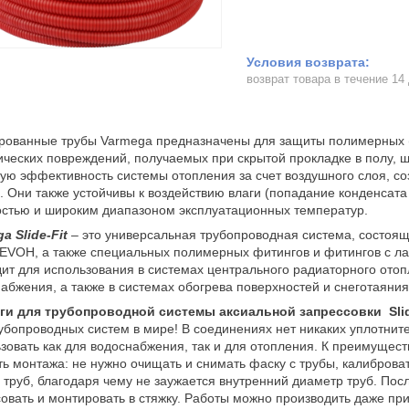
возврат товара в течение 14
ованные трубы Varmega предназначены для защиты полимерных (п
ческих повреждений, получаемых при скрытой прокладке в полу, 
ую эффективность системы отопления за счет воздушного слоя, 
. Они также устойчивы к воздействию влаги (попадание конденсат
стью и широким диапазоном эксплуатационных температур.
ga
Slide-
Fit
– это универсальная трубопроводная система, состоящ
EVOH, а также специальных полимерных фитингов и фитингов с 
ит для использования в системах центрального радиаторного отоп
абжения, а также в системах обогрева поверхностей и снеготаяния
ги для трубопроводной системы аксиальной запрессовки
Sli
убопроводных систем в мире! В соединениях нет никаких уплотни
зовать как для водоснабжения, так и для отопления. К преимущес
ть монтажа: не нужно очищать и снимать фаску с трубы, калиброват
 труб, благодаря чему не заужается внутренний диаметр труб. По
овать и монтировать в стяжку. Работы можно производить даже при