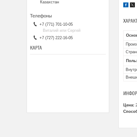
Казахстан
ХАРАК
+7 (771) 701-10-05
Виталий или Сергей
Осно
+7 (727) 222-16-05
Произ
КАРТА
Стран
Поль
Внутр
Внешн
ИНФОР
Цена:
2
Способ