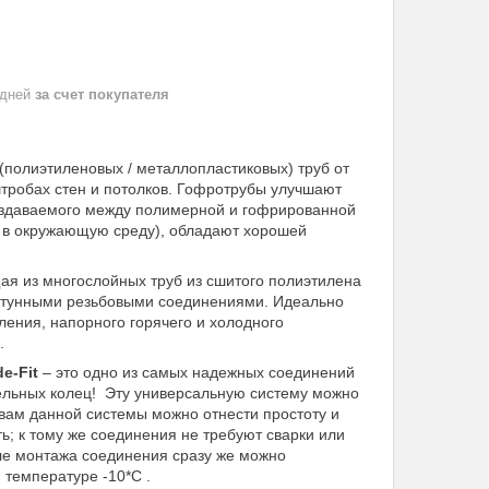
 дней
за счет покупателя
олиэтиленовых / металлопластиковых) труб от
штробах стен и потолков. Гофротрубы улучшают
создаваемого между полимерной и гофрированной
а в окружающую среду), обладают хорошей
ая из многослойных труб из сшитого полиэтилена
латунными резьбовыми соединениями. Идеально
ления, напорного горячего и холодного
.
de
-
Fit
– это одно из самых надежных соединений
тельных колец! Эту универсальную систему можно
твам данной системы можно отнести простоту и
ь; к тому же соединения не требуют сварки или
сле монтажа соединения сразу же можно
 температуре -10*С .