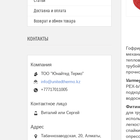
Статьи
Доставка и оплата
Возврат и обмен товара
КОНТАКТЫ
Гофрир
механи
теплов
трубой
прочно
ТОО "Юнайтед Термо"
Varme
info@unitedthermo.kz
PEX-b/
+77717011005
подход
водосн
Фитин
для тр
Виталий или Сергей
исполь
легкос
спайки
Табачнозаводская, 20, Алматы,
опресс