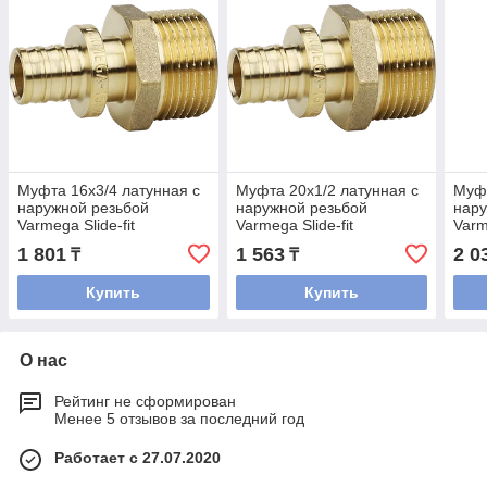
Муфта 16x3/4 латунная с
Муфта 20x1/2 латунная с
Муфт
наружной резьбой
наружной резьбой
нару
Varmega Slide-fit
Varmega Slide-fit
Varm
1 801
1 563
2 0
₸
₸
Купить
Купить
О нас
Рейтинг не сформирован
Менее 5 отзывов за последний год
Работает с 27.07.2020