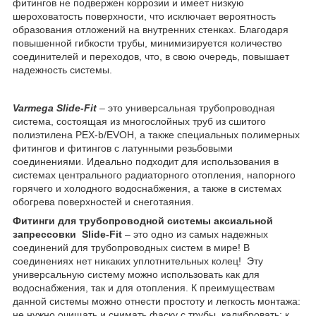
фитингов не подвержен коррозии и имеет низкую
шероховатость поверхности, что исключает вероятность
образования отложений на внутренних стенках. Благодаря
повышенной гибкости трубы, минимизируется количество
соединителей и переходов, что, в свою очередь, повышает
надежность системы.
Varmega
Slide-
Fit
– это универсальная трубопроводная
система, состоящая из многослойных труб из сшитого
полиэтилена PEX-b/EVOH, а также специальных полимерных
фитингов и фитингов с латунными резьбовыми
соединениями. Идеально подходит для использования в
системах центрального радиаторного отопления, напорного
горячего и холодного водоснабжения, а также в системах
обогрева поверхностей и снеготаяния.
Фитинги для трубопроводной системы аксиальной
запрессовки
Slide
-
Fit
– это одно из самых надежных
соединений для трубопроводных систем в мире! В
соединениях нет никаких уплотнительных колец! Эту
универсальную систему можно использовать как для
водоснабжения, так и для отопления. К преимуществам
данной системы можно отнести простоту и легкость монтажа:
не нужно очищать и снимать фаску с трубы, калибровать; к