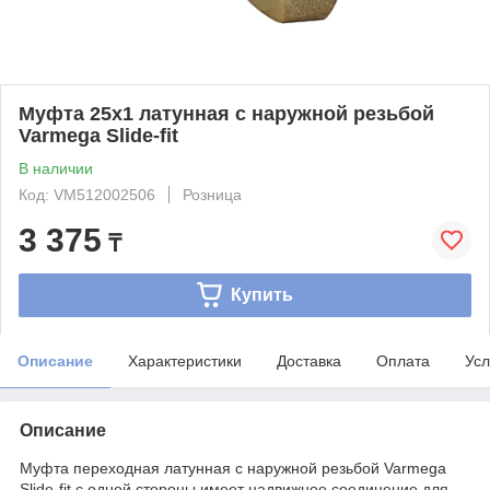
Муфта 25x1 латунная с наружной резьбой
Varmega Slide-fit
В наличии
Код: VM512002506
Розница
3 375
₸
Купить
Описание
Характеристики
Доставка
Оплата
Усл
Описание
Муфта переходная латунная с наружной резьбой Varmega
Slide-fit с одной стороны имеет надвижное соединение для