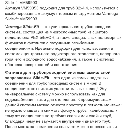
Slide-fit VM59903.
Артикул VM59953 подходит для труб 32x4.4, используется с
комбинированным аккумуляторным инструментом Varmega
Slide-fit VM59903.
Varmega
Slide-
Fit
– это универсальная трубопроводная
система, состоящая из многослойных труб из сшитого
полиэтилена PEX-b/EVOH, а также специальных полимерных
фитингов и фитингов с латунными резьбовыми
соединениями. Идеально подходит для использования в
системах центрального радиаторного отопления, напорного
горячего и холодного водоснабжения, а также в системах
обогрева поверхностей и снеготаяния.
Фитинги для трубопроводной системы аксиальной
запрессовки
Slide
-
Fit
– это одно из самых надежных
соединений для трубопроводных систем в мире! В
соединениях нет никаких уплотнительных колец! Эту
универсальную систему можно использовать как для
водоснабжения, так и для отопления. К преимуществам
данной системы можно отнести простоту и легкость монтажа:
не нужно очищать и снимать фаску с трубы, калибровать; к
тому же соединения не требуют сварки или спайки труб,
благодаря чему не заужается внутренний диаметр труб.
После монтажа соединения сразу же можно опрессовать и