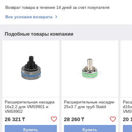
Возврат товара в течение 14 дней за счет покупателя
Все условия возврата
Подобные товары компании
Расширительная насадка
Расширительные насадки
Рас
16x2.2 для VM59901 и
25x3.7 для труб Stabil
d16х
VM59902
VM5
26 321
28 260
20 
₸
₸
Купить
Купить