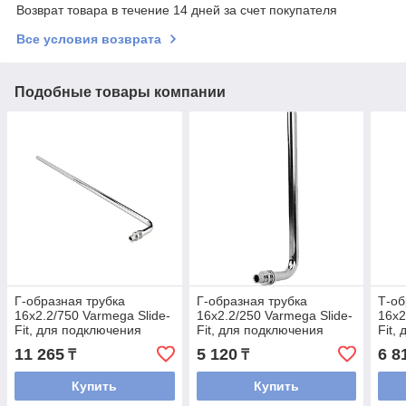
Возврат товара в течение 14 дней за счет покупателя
Все условия возврата
Подобные товары компании
Г-образная трубка
Г-образная трубка
Т-об
16х2.2/750 Varmega Slide-
16х2.2/250 Varmega Slide-
16х2
Fit, для подключения
Fit, для подключения
Fit,
радиатора
радиатора
рад
11 265
5 120
6 8
₸
₸
Купить
Купить