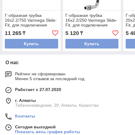
Г-образная трубка
Г-образная трубка
Г-об
16х2.2/750 Varmega Slide-
16х2.2/250 Varmega Slide-
20х2
Fit, для подключения
Fit, для подключения
Fit,
радиатора
радиатора
рад
11 265
5 120
5 4
₸
₸
Купить
Купить
О нас
Рейтинг не сформирован
Менее 5 отзывов за последний год
Работает с 27.07.2020
г. Алматы
Табачнозаводская, 20, Алматы, Казахстан
Контакты
Сегодня выходной
Показать весь график работы