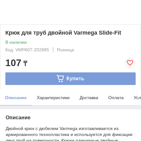
Крюк для труб двойной Varmega Slide-Fit
В наличии
Код: VMPA07-202885
Розница
107
₸
Купить
Описание
Характеристики
Доставка
Оплата
Усл
Описание
Двойной крюк с дюбелем Varmega изготавливается из
армированного технопластика и используется для фиксации
двух труб на поверхности. Крюки одинарные двойные