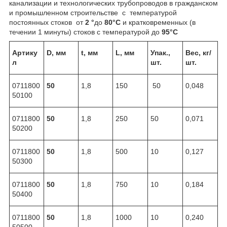
канализации и технологических трубопроводов в гражданском
и промышленном строительстве с температурой
постоянных стоков от
2 °
до
80°С
и кратковременных (в
течении 1 минуты) стоков с температурой до
95°С
Артику
D, мм
t, мм
L, мм
Упак.,
Вес, кг/
л
шт.
шт.
0711800
50
1,8
150
50
0,048
50100
0711800
50
1,8
250
50
0,071
50200
0711800
50
1,8
500
10
0,127
50300
0711800
50
1,8
750
10
0,184
50400
0711800
50
1,8
1000
10
0,240
50500