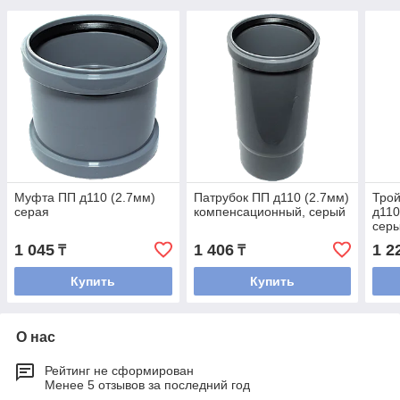
Муфта ПП д110 (2.7мм)
Патрубок ПП д110 (2.7мм)
Тро
серая
компенсационный, серый
д110
сер
1 045
1 406
1 2
₸
₸
Купить
Купить
О нас
Рейтинг не сформирован
Менее 5 отзывов за последний год