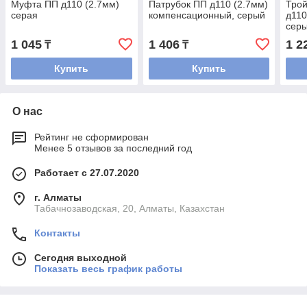
Муфта ПП д110 (2.7мм)
Патрубок ПП д110 (2.7мм)
Тро
серая
компенсационный, серый
д110
сер
1 045
1 406
1 2
₸
₸
Купить
Купить
О нас
Рейтинг не сформирован
Менее 5 отзывов за последний год
Работает с 27.07.2020
г. Алматы
Табачнозаводская, 20, Алматы, Казахстан
Контакты
Сегодня выходной
Показать весь график работы