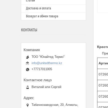
Статьи
Доставка и оплата
Возврат и обмен товара
КОНТАКТЫ
Крест
Предн
ТОО "Юнайтед Термо"
info@unitedthermo.kz
Арти
+77717011005
0726
0726
Виталий или Сергей
0726
Табачнозаводская, 20, Алматы,
0726