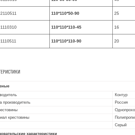
02110511
110*110*50-90
25
01110310
110*110*110-45
16
1110511
110*110*110-90
20
ТЕРИСТИКИ
вные
водитель
Контур
а производитель
Россия
рестовины
Однопрохо
иал крестовины
Полипропи
Серый
зовательские характеристики