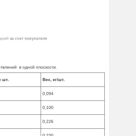
 дней
за счет покупателя
влений в одной плоскости.
 шт.
Вес, кг/шт.
0,094
0,100
0,226
0,230