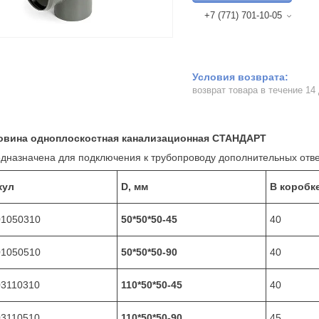
+7 (771) 701-10-05
возврат товара в течение 14
овина одноплоскостная канализационная СТАНДАРТ
азначена для подключения к трубопроводу дополнительных ответ
кул
D, мм
В коробке
01050310
50*50*50-45
40
01050510
50*50*50-90
40
03110310
110*50*50-45
40
03110510
110*50*50-90
45