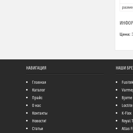
разме
ИНФОР
Цена:
3
НАВИГАЦИЯ
НАШИ БР
Главная
Fusite
Каталог
Varme
Прайс
Bjorne
О нас
Loctite
Контакты
K-Flex
Новости!
Royal 
Статьи
Atlas Fi