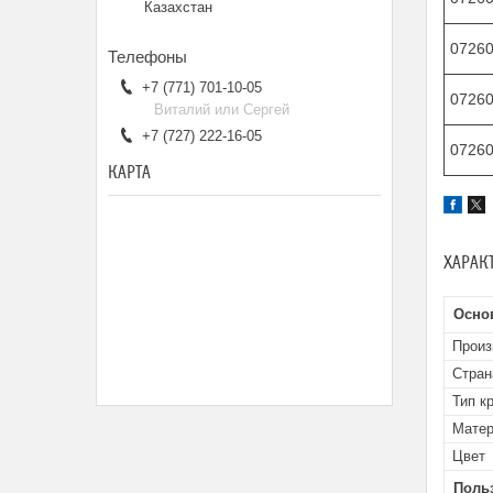
Казахстан
0726
+7 (771) 701-10-05
0726
Виталий или Сергей
+7 (727) 222-16-05
07260
КАРТА
ХАРАК
Осно
Произ
Стран
Тип к
Матер
Цвет
Поль