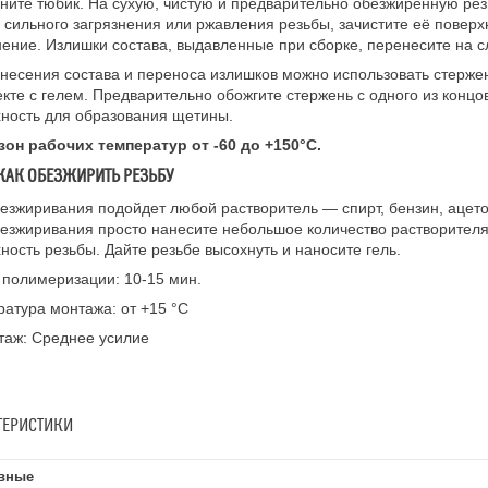
ните тюбик. На сухую, чистую и предварительно обезжиренную ре
 сильного загрязнения или ржавления резьбы, зачистите её повер
ение. Излишки состава, выдавленные при сборке, перенесите на 
несения состава и переноса излишков можно использовать стержен
кте с гелем. Предварительно обожгите стержень с одного из конц
ность для образования щетины.
зон рабочих температур от -60 до +150°C.
 КАК ОБЕЗЖИРИТЬ РЕЗЬБУ
езжиривания подойдет любой растворитель — спирт, бензин, ацетон
езжиривания просто нанесите небольшое количество растворителя 
ность резьбы. Дайте резьбе высохнуть и наносите гель.
полимеризации: 10-15 мин.
атура монтажа: от +15 °С
таж: Среднее усилие
ТЕРИСТИКИ
вные