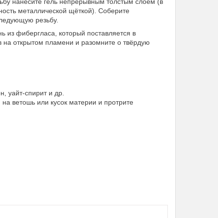
зьбу нанесите гель непрерывным толстым слоем (в
хность металлической щёткой). Соберите
следующую резьбу.
ь из фибергласа, который поставляется в
ов на открытом пламени и разомните о твёрдую
, уайт-спирит и др.
на ветошь или кусок материи и протрите