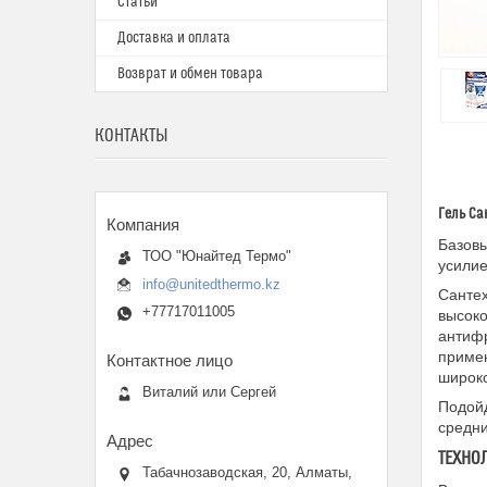
Статьи
Доставка и оплата
Возврат и обмен товара
КОНТАКТЫ
Гель Са
Базовы
ТОО "Юнайтед Термо"
усили
info@unitedthermo.kz
Сантех
+77717011005
высоко
антиф
примен
широко
Виталий или Сергей
Подойд
средн
ТЕХНО
Табачнозаводская, 20, Алматы,