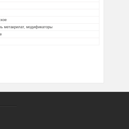
ское
ль метакрилат, модификаторы
е