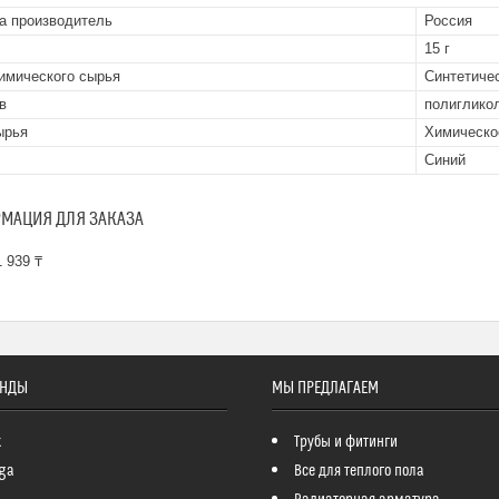
а производитель
Россия
15 г
имического сырья
Синтетиче
в
полиглико
ырья
Химическо
Синий
МАЦИЯ ДЛЯ ЗАКАЗА
 939 ₸
ЕНДЫ
МЫ ПРЕДЛАГАЕМ
k
Трубы и фитинги
ga
Все для теплого пола