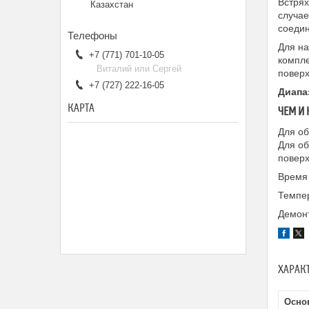
Встрях
Казахстан
случае
соедин
Для на
+7 (771) 701-10-05
компле
Виталий или Сергей
поверх
+7 (727) 222-16-05
Диапа
КАРТА
ЧЕМ И
Для об
Для об
поверх
Время 
Темпер
Демон
ХАРАК
Осно