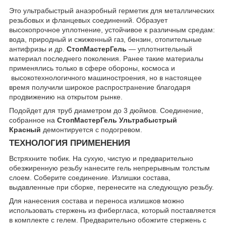
Это ультрабыстрый анаэробный герметик для металлических
резьбовых и фланцевых соединений. Образует
высокопрочное уплотнение, устойчивое к различным средам:
вода, природный и сжиженный газ, бензин, отопительные
антифризы и др.
СтопМастерГель
— уплотнительный
материал последнего поколения. Ранее такие материалы
применялись только в сфере обороны, космоса и
высокотехнологичного машиностроения, но в настоящее
время получили широкое распространение благодаря
продвижению на открытом рынке.
Подойдет для труб диаметром до 3 дюймов. Соединение,
собранное на
СтопМастерГель Ультрабыстрый
Красный
демонтируется с подогревом.
ТЕХНОЛОГИЯ ПРИМЕНЕНИЯ
Встряхните тюбик. На сухую, чистую и предварительно
обезжиренную резьбу нанесите гель непрерывным толстым
слоем. Соберите соединение. Излишки состава,
выдавленные при сборке, перенесите на следующую резьбу.
Для нанесения состава и переноса излишков можно
использовать стержень из фибергласа, который поставляется
в комплекте с гелем. Предварительно обожгите стержень с