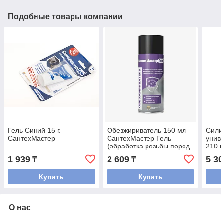
Подобные товары компании
Гель Синий 15 г.
Обезжириватель 150 мл
Сил
СантехМастер
СантехМастер Гель
унив
(обработка резьбы перед
210 
нанесением геля)
в аэ
1 939
2 609
5 3
₸
₸
Купить
Купить
О нас