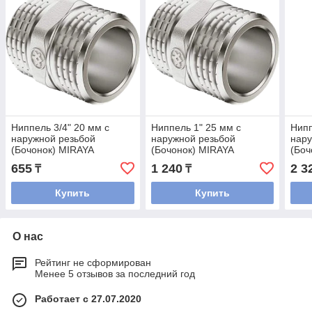
Ниппель 3/4" 20 мм с
Ниппель 1" 25 мм с
Нипп
наружной резьбой
наружной резьбой
нару
(Бочонок) MIRAYA
(Бочонок) MIRAYA
(Боч
655
1 240
2 3
₸
₸
Купить
Купить
О нас
Рейтинг не сформирован
Менее 5 отзывов за последний год
Работает с 27.07.2020