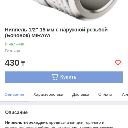
Ниппель 1/2" 15 мм с наружной резьбой
(Бочонок) MIRAYA
В наличии
Розница
430
₸
Купить
Описание
Характеристики
Доставка
Оплата
Усл
Описание
Ниппель-переходник
предназначен для горячего и
холодного водоснабжения, отопления и технологических