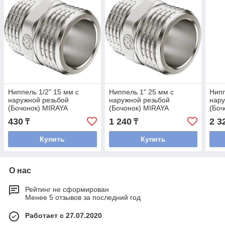
Ниппель 1/2" 15 мм с
Ниппель 1" 25 мм с
Нипп
наружной резьбой
наружной резьбой
нару
(Бочонок) MIRAYA
(Бочонок) MIRAYA
(Боч
430
1 240
2 3
₸
₸
Купить
Купить
О нас
Рейтинг не сформирован
Менее 5 отзывов за последний год
Работает с 27.07.2020