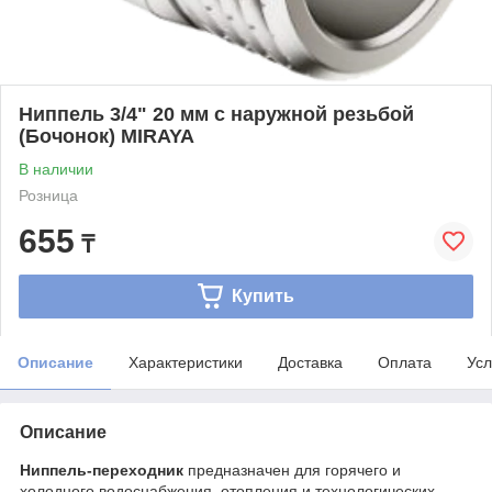
Ниппель 3/4" 20 мм с наружной резьбой
(Бочонок) MIRAYA
В наличии
Розница
655
₸
Купить
Описание
Характеристики
Доставка
Оплата
Усл
Описание
Ниппель-переходник
предназначен для горячего и
холодного водоснабжения, отопления и технологических