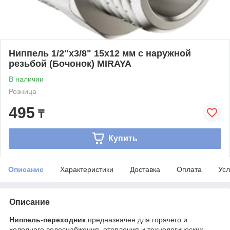
Ниппель 1/2"х3/8" 15х12 мм с наружной
резьбой (Бочонок) MIRAYA
В наличии
Розница
495
₸
Купить
Описание
Характеристики
Доставка
Оплата
Усл
Описание
Ниппель-переходник
предназначен для горячего и
холодного водоснабжения, отопления и технологических