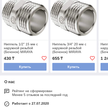
Ниппель 1/2" 15 мм с
Ниппель 3/4" 20 мм с
Нипп
наружной резьбой
наружной резьбой
нару
(Бочонок) MIRAYA
(Бочонок) MIRAYA
(Боч
430
655
1 2
₸
₸
Купить
Купить
О нас
Рейтинг не сформирован
Менее 5 отзывов за последний год
Работает с 27.07.2020