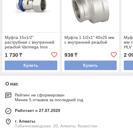
Муфта 15x1/2"
Муфта 1 1/2x1" 40x25 мм
Муфт
раструбная с внутренней
с внутренней резьбой
мм с
резьбой Varmega Inox
HLV
Press
1 730
938
2 0
₸
₸
Купить
Купить
О нас
Рейтинг не сформирован
Менее 5 отзывов за последний год
Работает с 27.07.2020
г. Алматы
Табачнозаводская, 20, Алматы, Казахстан