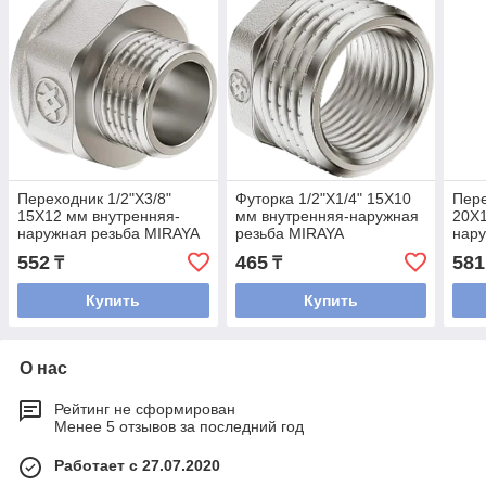
Переходник 1/2"Х3/8"
Футорка 1/2"Х1/4" 15Х10
Пере
15Х12 мм внутренняя-
мм внутренняя-наружная
20Х1
наружная резьба MIRAYA
резьба MIRAYA
нару
552
465
581
₸
₸
Купить
Купить
О нас
Рейтинг не сформирован
Менее 5 отзывов за последний год
Работает с 27.07.2020