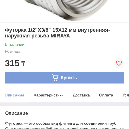
Футорка 1/2"Х3/8" 15Х12 мм внутренняя-
наружная резьба MIRAYA
В наличии
Розница
315
₸
Купить
Описание
Характеристики
Доставка
Оплата
Усл
Описание
Футорка
— это особый вид фитинга для соединения труб.
Она представляет собой втулку малой толщины, оснащенную