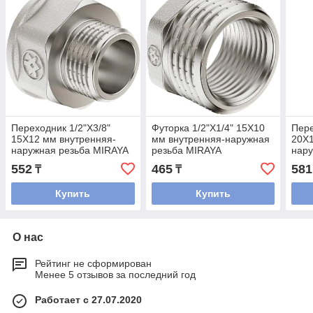
Переходник 1/2"Х3/8"
Футорка 1/2"Х1/4" 15Х10
Пере
15Х12 мм внутренняя-
мм внутренняя-наружная
20Х1
наружная резьба MIRAYA
резьба MIRAYA
нару
552
465
581
₸
₸
Купить
Купить
О нас
Рейтинг не сформирован
Менее 5 отзывов за последний год
Работает с 27.07.2020