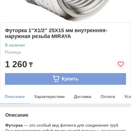
Футорка 1"Х1/2" 25Х15 мм внутренняя-
наружная резьба MIRAYA
В наличии
Розница
1 260
₸
Купить
Описание
Характеристики
Доставка
Оплата
Усл
Описание
Футорка
— это особый вид фитинга для соединения труб.
Она представляет собой втулку малой толщины, оснащенную