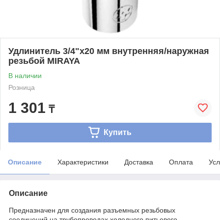
Удлинитель 3/4"х20 мм внутренняя/наружная
резьбой MIRAYA
В наличии
Розница
1 301
₸
Купить
Описание
Характеристики
Доставка
Оплата
Усл
Описание
Предназначен для создания разъемных резьбовых
соединений на трубопроводах холодного питьевого,