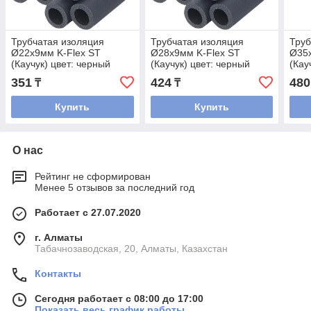
Трубчатая изоляция
Трубчатая изоляция
Труб
Ø22х9мм K-Flex ST
Ø28х9мм K-Flex ST
Ø35х
(Каучук) цвет: черный
(Каучук) цвет: черный
(Кау
351
424
480
₸
₸
Купить
Купить
О нас
Рейтинг не сформирован
Менее 5 отзывов за последний год
Работает с 27.07.2020
г. Алматы
Табачнозаводская, 20, Алматы, Казахстан
Контакты
Сегодня работает с 08:00 до 17:00
Показать весь график работы