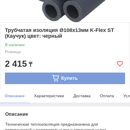
Трубчатая изоляция Ø108х13мм K-Flex ST
(Каучук) цвет: черный
В наличии
Розница
2 415
₸
Купить
Описание
Характеристики
Доставка
Оплата
Усл
Описание
Техническая теплоизоляция предназначена для
поверхностей с положительными и отрицательными