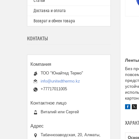
Статьи
Доставка и оплата
Возврат и обмен товара
КОНТАКТЫ
Ленты
Без пр
ТОО "Юнайтед Термо"
повсем
предст
info@unitedthermo.kz
устойч
+77717011005
исполь
картон
Виталий или Сергей
ХАРАК
Табачнозаводская, 20, Алматы,
Осно