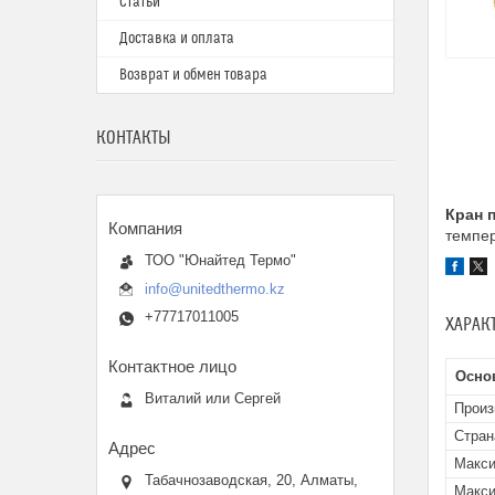
Статьи
Доставка и оплата
Возврат и обмен товара
КОНТАКТЫ
Кран 
темпер
ТОО "Юнайтед Термо"
info@unitedthermo.kz
+77717011005
ХАРАК
Осно
Виталий или Сергей
Произ
Стран
Макси
Табачнозаводская, 20, Алматы,
Макси