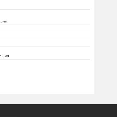
turen
льная