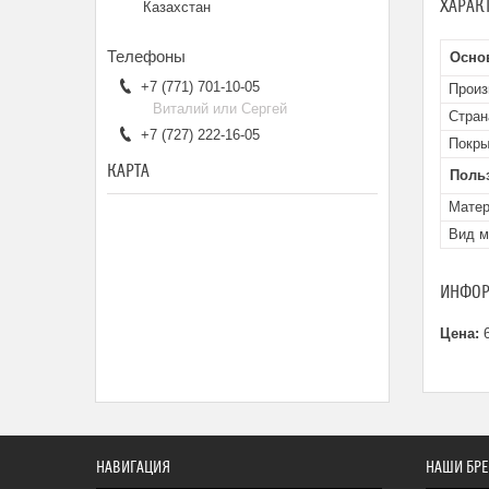
ХАРАК
Казахстан
Осно
+7 (771) 701-10-05
Произ
Виталий или Сергей
Стран
+7 (727) 222-16-05
Покры
КАРТА
Поль
Мате
Вид 
ИНФОР
Цена:
6
НАВИГАЦИЯ
НАШИ БР