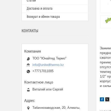
Статьи
Доставка и оплата
Возврат и обмен товара
КОНТАКТЫ
Зажим
предна
сжатог
ТОО "Юнайтед Термо"
преиму
info@unitedthermo.kz
отсутс
+77717011005
темпер
1/2" п
корпус
и силь
Виталий или Сергей
Табачнозаводская, 20, Алматы,