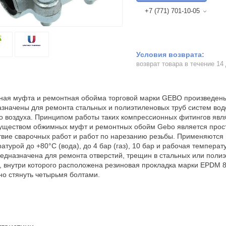
+7 (771) 701-10-05
возврат товара в течение 14
ная муфта и ремонтная обойма торговой марки GEBO произведен
значены для ремонта стальных и полиэтиленовых труб систем водо
о воздуха. Принципом работы таких компрессионных фитингов яв
ществом обжимных муфт и ремонтных обойм Gebo является просто
твие сварочных работ и работ по нарезанию резьбы. Применяются 
атурой до +80°С (вода), до 4 бар (газ), 10 бар и рабочая темпер
редназначена для ремонта отверстий, трещин в стальных или поли
, внутри которого расположена резиновая прокладка марки EPDM 8
но стянуть четырьмя болтами.