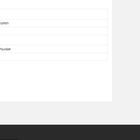
turen
льная