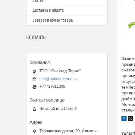
Статьи
Доставка и оплата
Возврат и обмен товара
КОНТАКТЫ
Зажим
предна
сжатог
ТОО "Юнайтед Термо"
преиму
info@unitedthermo.kz
отсутс
+77717011005
темпер
предна
дюйма 
Монтаж
Виталий или Сергей
стальн
Табачнозаводская, 20, Алматы,
ХАРАК