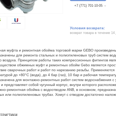
+7 (771) 701-10-05
возврат товара в течение 14
ная муфта и ремонтная обойма торговой марки GEBO произведен
значены для ремонта стальных и полиэтиленовых труб систем водо
о воздуха. Принципом работы таких компрессионных фитингов яв
ществом обжимных муфт и ремонтных обойм Gebo является просто
твие сварочных работ и работ по нарезанию резьбы. Применяются 
атурой до +80°С (вода), до 4 бар (газ), 10 бар и рабочая температ
значена для монтажно-ремонтных работ систем водоснабжения с 
и представляет собой чугунный корпус, внутри которого располож
но-ремонтная обойма с водоотводом ANB, в основном, предназна
ых или полиэтиленовых трубах. Хомут с отводом достаточно наложи
ТЕРИСТИКИ