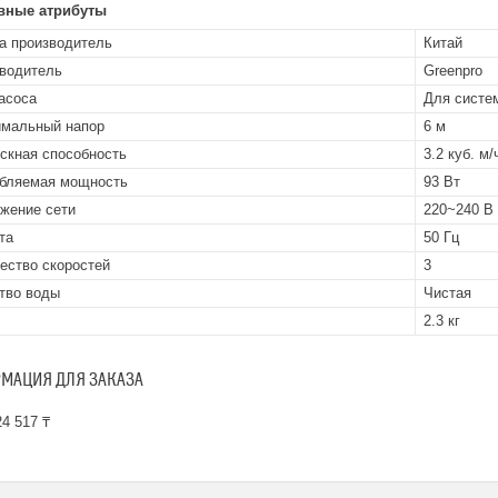
вные атрибуты
а производитель
Китай
водитель
Greenpro
асоса
Для систе
мальный напор
6 м
скная способность
3.2 куб. м/
бляемая мощность
93 Вт
жение сети
220~240 В
та
50 Гц
ество скоростей
3
тво воды
Чистая
2.3 кг
МАЦИЯ ДЛЯ ЗАКАЗА
4 517 ₸