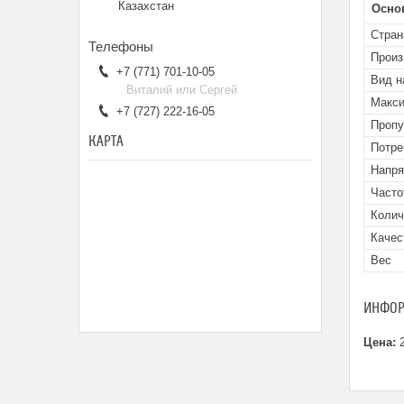
Казахстан
Осно
Стран
Произ
+7 (771) 701-10-05
Вид н
Виталий или Сергей
Макси
+7 (727) 222-16-05
Пропу
КАРТА
Потре
Напря
Часто
Колич
Качес
Вес
ИНФОР
Цена:
2