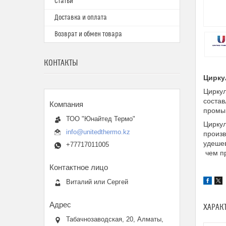
Статьи
Доставка и оплата
Возврат и обмен товара
КОНТАКТЫ
Цирку
Цирку
состав
промыш
ТОО "Юнайтед Термо"
Цирку
info@unitedthermo.kz
произв
удешев
+77717011005
чем пр
Виталий или Сергей
ХАРАК
Табачнозаводская, 20, Алматы,