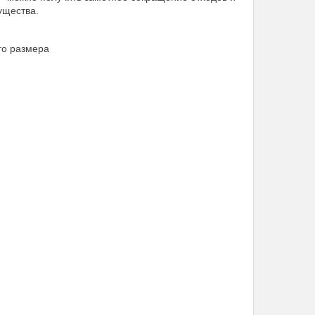
ущества.
го размера