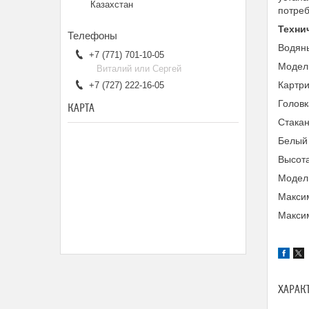
Казахстан
потреб
Техни
Водяны
+7 (771) 701-10-05
Модел
Виталий или Сергей
Картри
+7 (727) 222-16-05
Голов
КАРТА
Стака
Белый 
Высота
Модел
Максим
Максим
ХАРАК