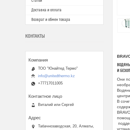
Статьи
Доставка и оплата
Возврат и обмен товара
КОНТАКТЫ
BRAVO
ВОДЯНЫЕ
ТОО "Юнайтед Термо"
И БЕЗО
info@unitedthermo.kz
Они по
+77717011005
необра
Водяны
центри
В соче
Виталий или Сергей
содерж
BRAVO 
помощь
поддер
Табачнозаводская, 20, Алматы,
устан