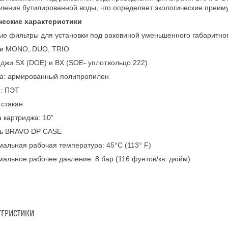
ления бутилированной воды, что определяет экологические преим
ческие характеристики
е фильтры для установки под раковиной уменьшенного габаритно
и MONO, DUO, TRIO
джи SX (DOE) и BX (SOE- уплот.кольцо 222)
ка: армированный полипропилен
н: ПЭТ
стакан
 картриджа: 10”
ь BRAVO DP CASE
альная рабочая температура: 45°C (113° F)
альное рабочее давление: 8 бар (116 фунтов/кв. дюйм)
ТЕРИСТИКИ