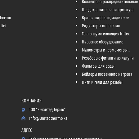
Коллектора распределительные
Предохранительная арматура
Thermo
Краны шаровые, задвижки
ltri
Радиаторы отопления
Тепло-шумо изоляция k-flex
Насосное оборудование
Манометры и термометры...
Резьбовые фитинги из латуни
Фильтры для воды
Бойлеры косвенного нагрева
Нити и гели для резьбы
ТОО "Юнайтед Термо"
info@unitedthermo.kz