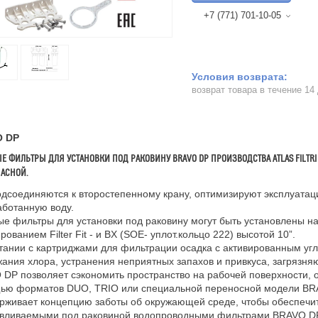
+7 (771) 701-10-05
возврат товара в течение 14
 DP
 ФИЛЬТРЫ ДЛЯ УСТАНОВКИ ПОД РАКОВИНУ BRAVO DP ПРОИЗВОДСТВА ATLAS FILTR
ПАСНОЙ.
дсоединяются к второстепенному крану, оптимизируют эксплуатаци
ботанную воду.
е фильтры для установки под раковину могут быть установлены н
рованием Filter Fit - и BX (SOE- уплот.кольцо 222) высотой 10”.
тании с картриджами для фильтрации осадка с активированным угл
ания хлора, устранения неприятных запахов и привкуса, загрязн
DP позволяет сэкономить пространство на рабочей поверхности, 
ю форматов DUO, TRIO или специальной переносной модели BRAVO
живает концепцию заботы об окружающей среде, чтобы обеспечит
авливаемыми под раковиной водопроводными фильтрами BRAVO DP