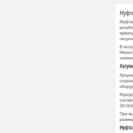
Муфты
Муфта 
резьбо
армат
латунн
В ассо
Нескол
элемен
Латунн
Латунн
сторон
оборуд
Корпус
соотве
32×3/4
При вы
размер
Муфта 