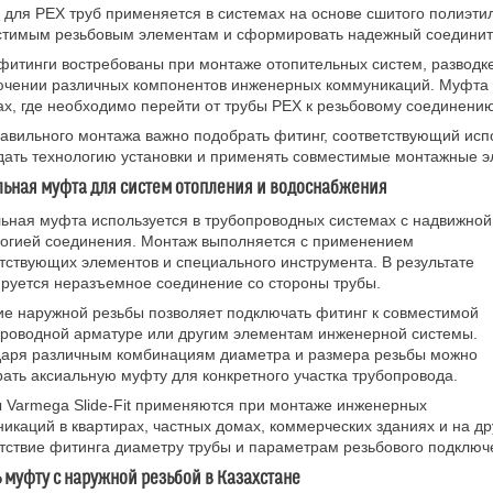
для PEX труб применяется в системах на основе сшитого полиэти
стимым резьбовым элементам и сформировать надежный соединит
фитинги востребованы при монтаже отопительных систем, разводке
чении различных компонентов инженерных коммуникаций. Муфта с
ах, где необходимо перейти от трубы PEX к резьбовому соединению
авильного монтажа важно подобрать фитинг, соответствующий исп
ать технологию установки и применять совместимые монтажные э
ьная муфта для систем отопления и водоснабжения
ьная муфта используется в трубопроводных системах с надвижной
логией соединения. Монтаж выполняется с применением
тствующих элементов и специального инструмента. В результате
руется неразъемное соединение со стороны трубы.
е наружной резьбы позволяет подключать фитинг к совместимой
роводной арматуре или другим элементам инженерной системы.
даря различным комбинациям диаметра и размера резьбы можно
ать аксиальную муфту для конкретного участка трубопровода.
Varmega Slide-Fit применяются при монтаже инженерных
икаций в квартирах, частных домах, коммерческих зданиях и на др
тствие фитинга диаметру трубы и параметрам резьбового подключ
 муфту с наружной резьбой в Казахстане