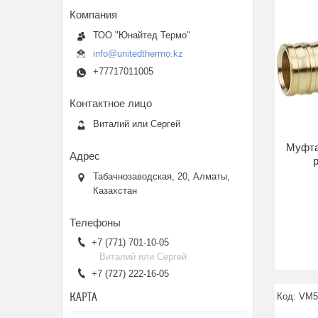
ТОО "Юнайтед Термо"
info@unitedthermo.kz
+77717011005
Виталий или Сергей
Муфта
р
Табачнозаводская, 20, Алматы,
Казахстан
+7 (771) 701-10-05
Виталий или Сергей
+7 (727) 222-16-05
КАРТА
VM5