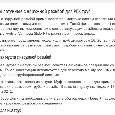
 латунные с наружной резьбой для PEX труб
с наружной резьбой применяется при монтаже систем отопления 
выми элементами инженерной системы. Такой фитинг позволяет в
уре или другим компонентам с соответствующим резьбовым подкл
ые муфты Varmega Slide-Fit в различных типоразмерах.
ртименте представлены модели для труб диаметром 16, 20, 25 и 32
ько вариантов размеров позволяют подобрать фитинг с учетом д
та.
ая муфта с наружной резьбой
ая муфта с наружной резьбой сочетает аксиальное соединение со 
ы. Такая конструкция используется для перехода между разными 
ования в трубопроводной системе.
 фитинга изготовлен из латуни. Муфта предназначена для примен
тствии с размером трубы и резьбы. В каталоге доступны модели 16×1
 и 32×1.
боре фитинга необходимо учитывать оба размера. Первый парамет
у наружного резьбового соединения.
для PEX труб