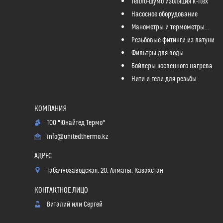
Тепло-шумо изоляция k-flex
Насосное оборудование
Манометры и термометры...
Резьбовые фитинги из латуни
Фильтры для воды
Бойлеры косвенного нагрева
Нити и гели для резьбы
ТОО "Юнайтед Термо"
info@unitedthermo.kz
Табачнозаводская, 20, Алматы, Казахстан
Виталий или Сергей