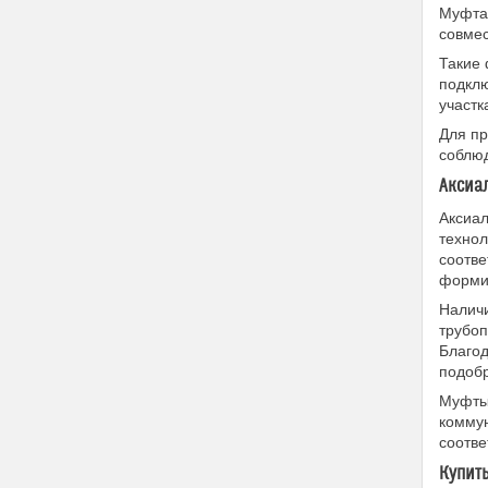
Муфта 
совме
Такие 
подклю
участк
Для пр
соблюд
Аксиал
Аксиал
техно
соотве
форми
Наличи
трубоп
Благо
подобр
Муфты 
коммун
соотве
Купить