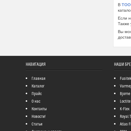
В
ТОО
катало
Если 
Также
Вы мо
достав
НАВИГАЦИЯ
НАШИ БР
Главная
Fusite
Каталог
Varme
Прайс
Bjorne
О нас
Loctite
Контакты
K-Flex
Новости!
Royal 
Статьи
Atlas Fi