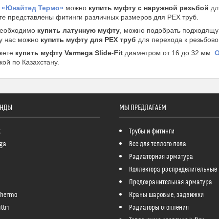
 «Юнайтед Термо»
можно
купить муфту с наружной резьбой
дл
ге представлены фитинги различных размеров для PEX труб.
необходимо
купить латунную муфту
, можно подобрать подходящу
 у нас можно
купить муфту для PEX труб
для перехода к резьбов
жете
купить муфту Varmega Slide-Fit
диаметром от 16 до 32 мм.
О
кой по Казахстану.
ЕНДЫ
МЫ ПРЕДЛАГАЕМ
k
Трубы и фитинги
ga
Все для теплого пола
Радиаторная арматура
Коллектора распределительные
Предохранительная арматура
Thermo
Краны шаровые, задвижки
ltri
Радиаторы отопления