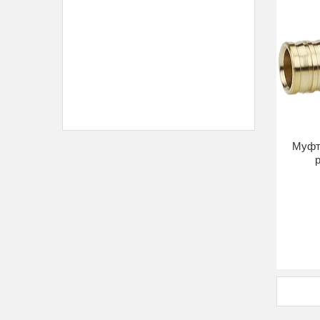
Муфт
р