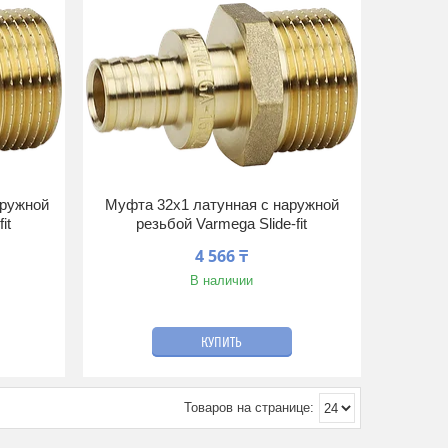
аружной
Муфта 32x1 латунная с наружной
it
резьбой Varmega Slide-fit
4 566 ₸
В наличии
КУПИТЬ