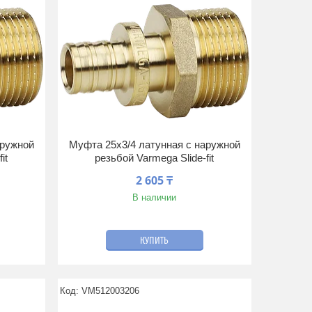
аружной
Муфта 25x3/4 латунная с наружной
it
резьбой Varmega Slide-fit
2 605 ₸
В наличии
КУПИТЬ
VM512003206