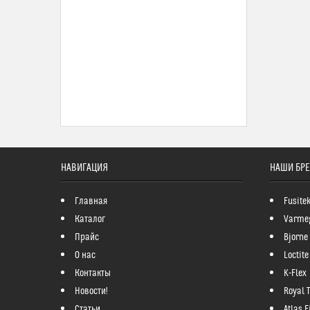
НАВИГАЦИЯ
НАШИ БР
Главная
Fusite
Каталог
Varme
Прайс
Bjorne
О нас
Loctite
Контакты
K-Flex
Новости!
Royal 
Статьи
Atlas Fi