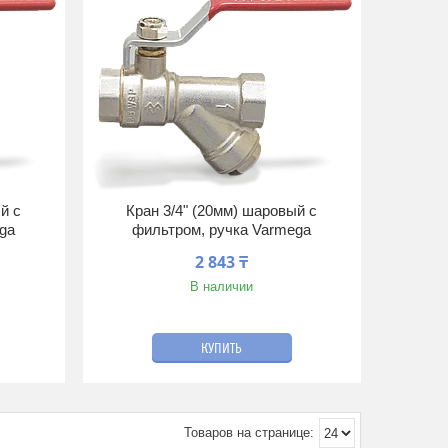
й с
Кран 3/4" (20мм) шаровый с
ga
фильтром, ручка Varmega
2 843 ₸
В наличии
КУПИТЬ