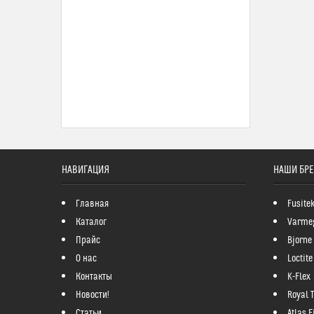
НАВИГАЦИЯ
НАШИ БР
Главная
Fusite
Каталог
Varme
Прайс
Bjorne
О нас
Loctite
Контакты
K-Flex
Новости!
Royal 
Статьи
Atlas Fi