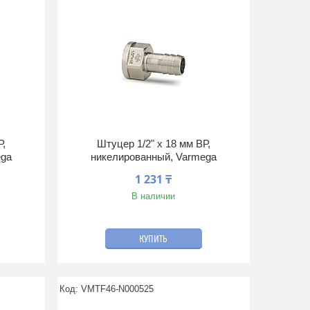
Р,
Штуцер 1/2" x 18 мм ВР,
ega
никелированный, Varmega
1 231 ₸
В наличии
КУПИТЬ
VMTF46-N000525