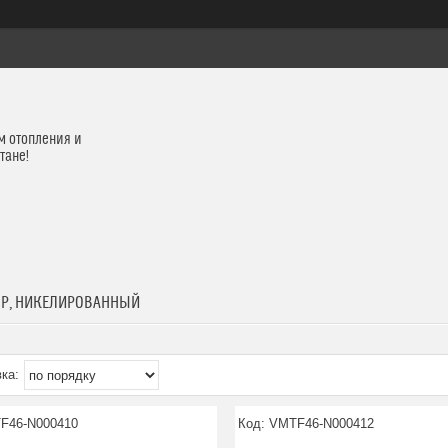
м отопления и
тане!
ВР, НИКЕЛИРОВАННЫЙ
F46-N000410
VMTF46-N000412