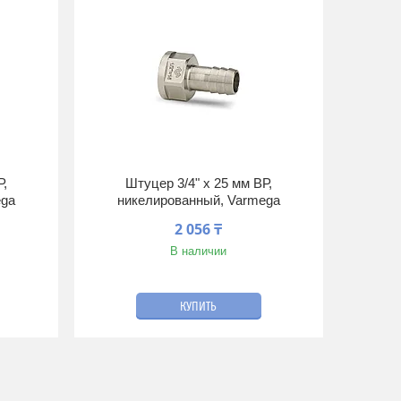
Р,
Штуцер 3/4" x 25 мм ВР,
ega
никелированный, Varmega
2 056 ₸
В наличии
КУПИТЬ