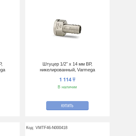
Р,
Штуцер 1/2" x 14 мм ВР,
ega
никелированный, Varmega
1 114 ₸
В наличии
КУПИТЬ
VMTF46-N000418