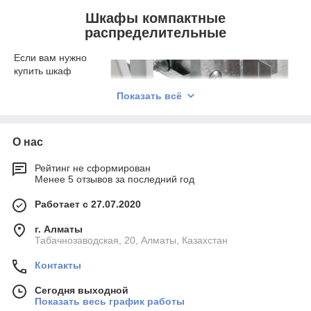
Шкафы компактные
распределительные
Если вам нужно
купить шкаф
распределительны
Показать всё
й для размещения
производственного
оборудования,
обращайтесь в
О нас
компанию
"Юнайтед Термо".
Рейтинг не сформирован
Мы являемся
Менее 5 отзывов за последний год
поставщиком
распределительны
Работает с 27.07.2020
х шкафов для от
компании Grota и
г. Алматы
Табачнозаводская, 20, Алматы, Казахстан
уже много лет
специализируемся
Контакты
на продаже сборке и поставке распределительных шкафов
для общественных помещений. Мы поставляем их в
Сегодня выходной
различных исполнениях, как из нержавеющей стали, так и из
Показать весь график работы
пластика с различными опциями.