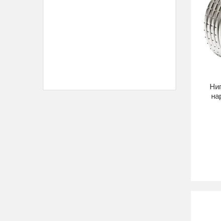
Нип
на