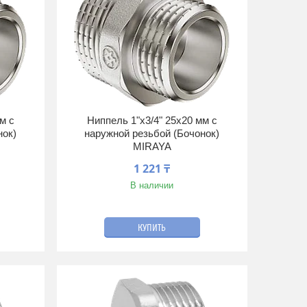
м с
Ниппель 1"х3/4" 25х20 мм с
нок)
наружной резьбой (Бочонок)
MIRAYA
1 221 ₸
В наличии
КУПИТЬ