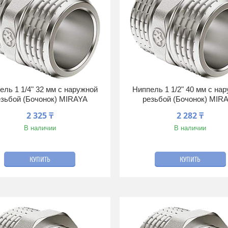
ель 1 1/4" 32 мм с наружной
Ниппель 1 1/2" 40 мм с на
езьбой (Бочонок) MIRAYA
резьбой (Бочонок) MIR
2 325 ₸
2 282 ₸
В наличии
В наличии
КУПИТЬ
КУПИТЬ