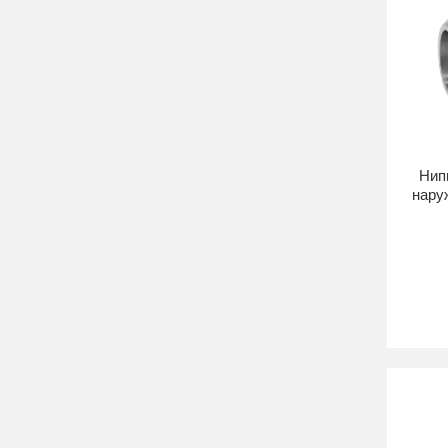
Нипп
нару