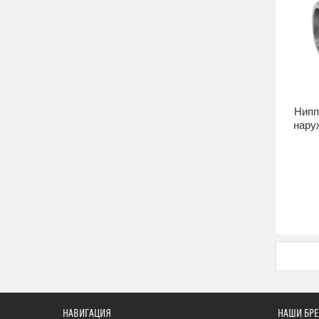
Нипп
нару
НАВИГАЦИЯ
НАШИ БР