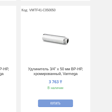
VMTF41-C050050
Р-НР,
Удлинитель 3/4" x 50 мм ВР-НР,
ga
хромированный, Varmega
3 763 ₸
В наличии
КУПИТЬ