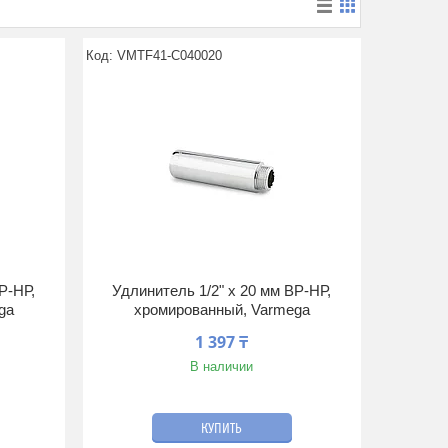
VMTF41-C040020
Р-НР,
Удлинитель 1/2" x 20 мм ВР-НР,
ga
хромированный, Varmega
1 397 ₸
В наличии
КУПИТЬ