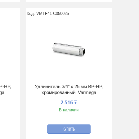
VMTF41-C050025
Р-НР,
Удлинитель 3/4" x 25 мм ВР-НР,
ga
хромированный, Varmega
2 516 ₸
В наличии
КУПИТЬ