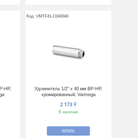
VMTF41-C040040
Р-НР,
Удлинитель 1/2" x 40 мм ВР-НР,
ga
хромированный, Varmega
2 173 ₸
В наличии
КУПИТЬ