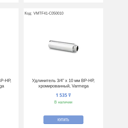
VMTF41-C050010
ВР-НР,
Удлинитель 3/4" x 10 мм ВР-НР,
ga
хромированный, Varmega
1 535 ₸
В наличии
КУПИТЬ