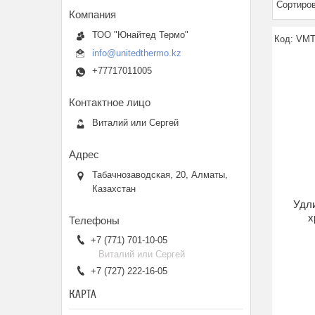
ТОО "Юнайтед Термо"
VMT
info@unitedthermo.kz
+77717011005
Виталий или Сергей
Табачнозаводская, 20, Алматы,
Казахстан
Удли
х
+7 (771) 701-10-05
Виталий или Сергей
+7 (727) 222-16-05
КАРТА