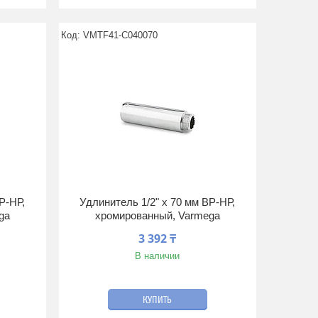
VMTF41-C040070
Р-НР,
Удлинитель 1/2" x 70 мм ВР-НР,
ga
хромированный, Varmega
3 392 ₸
В наличии
КУПИТЬ